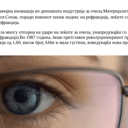
чајна иновација во денешната индустрија за очила.Материјалите 
.Сепак, поради нивниот низок индекс на рефракција, леќите со 
ефракција.
ла многу отпорна на удари на леќите за очила, унапредувајќи г
рефракција).Во 1987 година, беше претставен револуционерниот
а од 1,60, висок број Abbe и мала густина, воведувајќи нова ера