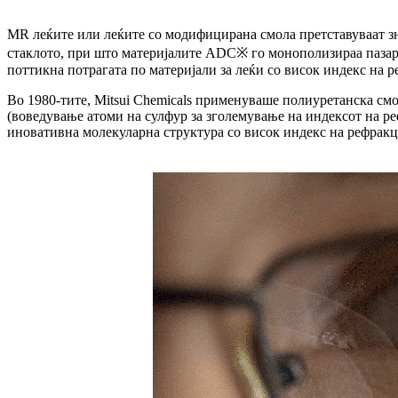
MR леќите или леќите со модифицирана смола претставуваат зна
стаклото, при што материјалите ADC※ го монополизираа пазарот
поттикна потрагата по материјали за леќи со висок индекс на р
Во 1980-тите, Mitsui Chemicals применуваше полиуретанска смо
(воведување атоми на сулфур за зголемување на индексот на 
иновативна молекуларна структура со висок индекс на рефракциј