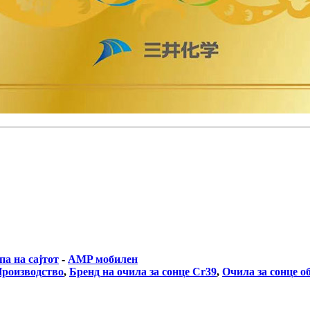
а на сајтот
-
AMP мобилен
Производство
,
Бренд на очила за сонце Cr39
,
Очила за сонце о