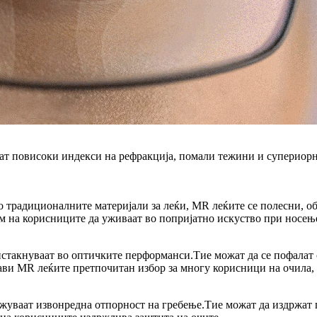
дат повисоки индекси на рефракција, помали тежини и супериорн
со традиционалните материјали за леќи, MR леќите се полесни, 
м на корисниците да уживаат во попријатно искуство при носењ
 истакнуваат во оптичките перформанси.Тие можат да се пофалат
прави MR леќите претпочитан избор за многу корисници на очила, 
уваат извонредна отпорност на гребење.Тие можат да издржат г