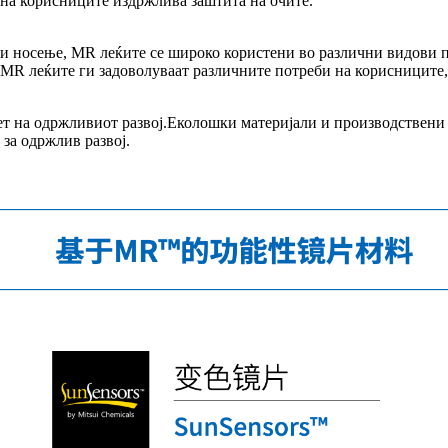
 на корисниците издржлива заштита на очите.
 носење, MR леќите се широко користени во различни видови про
 MR леќите ги задоволуваат различните потреби на корисниците,
 на одржливиот развој.Еколошки материјали и производствени п
 за одржлив развој.