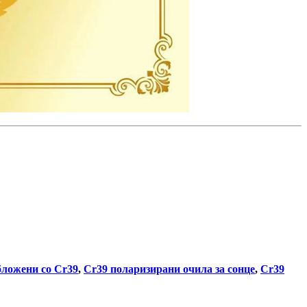
бложени со Cr39
,
Cr39 поларизирани очила за сонце
,
Cr39