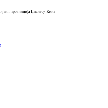
анјанг, провинција Џиангсу, Кина