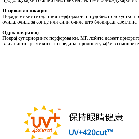
продолжувајќи го животниот век на леќите и обезбедувајќи им
Широки апликации
Поради нивните одлични перформанси и удобното искуство при
очила, очила за сонце или сини очила што блокираат светлина,
Одржлив развој
Покрај супериорните перформанси, MR леќите даваат приоритет
влијанието врз животната средина, придонесувајќи за напорите