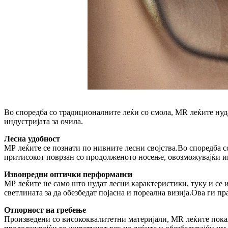
Во споредба со традиционалните леќи со смола, MR леќите ну
индустријата за очила.
Лесна удобност
МР леќите се познати по нивните лесни својства.Во споредба 
притисокот поврзан со продолженото носење, овозможувајќи и
Извонредни оптички перформанси
МР леќите не само што нудат лесни карактеристики, туку и се
светлината за да обезбедат појасна и пореална визија.Ова ги 
Отпорност на гребење
Произведени со висококвалитетни материјали, MR леќите покаж