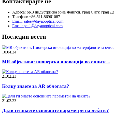
Контактирајте не
Адреса: бр.3 индустриска зона Жангси, град Ситу, град Д
Телефон: +86-511-86961087
Email: sales@dayaooptical.com
Email: paul@dayaooptical.com
Последни вести
10.04.24
MR објективи: пионерска иновација во очните...
21.02.23
Колку знаете за AR облогата?
21.02.23
Дали ги знаете основните параметри на леќите?