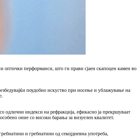
и оптички перформанси, што ги прави сјаен скапоцен камен во
обезбедувајќи поудобно искуство при носење и ублажување на
е.
 со одлични индекси на рефракција, ефикасно ја прекршуваат
особено оние со високи барања за визуелен квалитет.
ребнатини и гребнатини од секојдневна употреба,