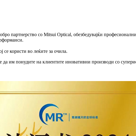
добро партнерство со Mitsui Optical, обезбедувајќи професионал
ерформанси.
 се користи во леќите за очила.
е да им понудите на клиентите иновативни производи со супери