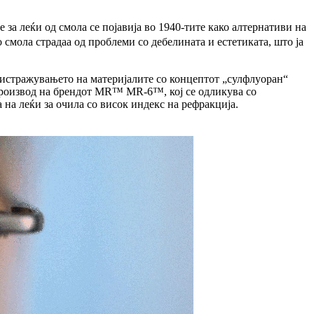
за леќи од смола се појавија во 1940-тите како алтернативи на
смола страдаа од проблеми со дебелината и естетиката, што ја
о истражувањето на материјалите со концептот „сулфлуоран“
 производ на брендот MR™ MR-6™, кој се одликува со
 на леќи за очила со висок индекс на рефракција.