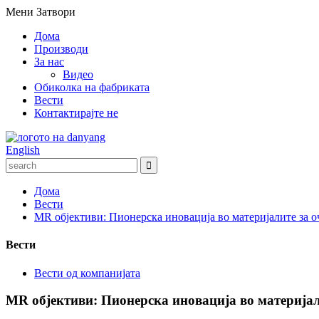
Мени
Затвори
Дома
Производи
За нас
Видео
Обиколка на фабриката
Вести
Контактирајте не
English
Дома
Вести
MR објективи: Пионерска иновација во материјалите за о
Вести
Вести од компанијата
MR објективи: Пионерска иновација во материјал