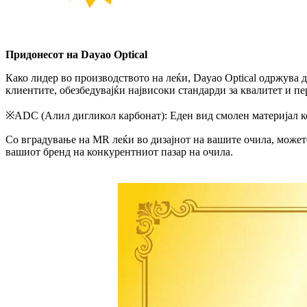
Придонесот на Dayao Optical
Како лидер во производството на леќи, Dayao Optical одржува 
клиентите, обезбедувајќи највисоки стандарди за квалитет и п
※ADC (Алил дигликол карбонат): Еден вид смолен материјал кој
Со вградување на MR леќи во дизајнот на вашите очила, может
вашиот бренд на конкурентниот пазар на очила.